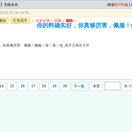
肖】无错杀肖
阅读
66780
次 |
025-07-06 09:59
赚钱
打赏高手
u
历史记录
u
回复
u
编辑
u
你的料确实好，你真够厉害，佩服！
，你真够厉害，佩服！佩服！顶！顶！顶_高手又再次大中
14
15
16
17
18
19
20
末页
共
3
下一页