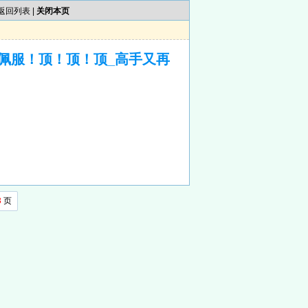
返回列表
|
关闭本页
佩服！顶！顶！顶_高手又再
3
页