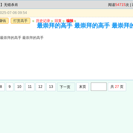
区】无错杀肖
阅读
54715
次 |
25-07-06 09:54
赚钱
打赏高手
u
历史记录
u
回复
u
编辑
u
最崇拜的高手 最崇拜的高手 最崇拜
 最崇拜的高手 最崇拜的高手
8
9
10
11
12
13
末页
共
27
页
下一页