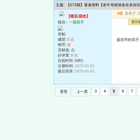
主题 : 【073期】香港资料【牵牛哥精准杀肖杀肖
4楼
发表于: 20
【雨后.阳光】
签到
级别：
一级高手
发帖:
威望:
0 点
最崇拜的高手
铜币:
枚
贡献值:
点
好评度:
0 点
在线时间: 0(时)
注册时间:
1970-01-01
最后登录:
1970-01-01
3
4
5
6
7
首页
上一页