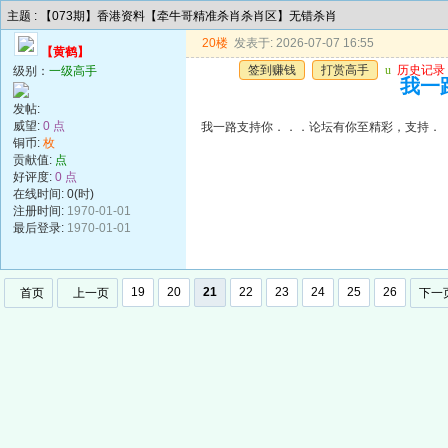
主题 : 【073期】香港资料【牵牛哥精准杀肖杀肖区】无错杀肖
20楼
发表于: 2026-07-07 16:55
【黄鹤】
签到赚钱
打赏高手
u
历史记录
级别：
一级高手
我一
发帖:
威望:
0 点
我一路支持你．．．论坛有你至精彩，支持．
铜币:
枚
贡献值:
点
好评度:
0 点
在线时间: 0(时)
注册时间:
1970-01-01
最后登录:
1970-01-01
19
20
21
22
23
24
25
26
首页
上一页
下一