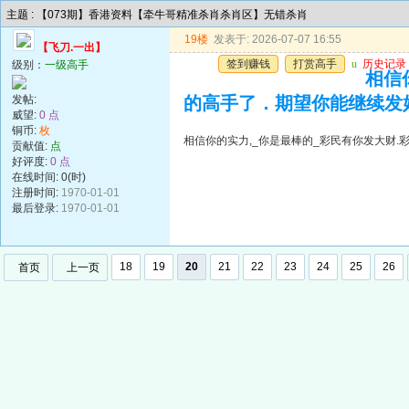
主题 : 【073期】香港资料【牵牛哥精准杀肖杀肖区】无错杀肖
19楼
发表于: 2026-07-07 16:55
【飞刀.一出】
签到赚钱
打赏高手
u
历史记录
级别：
一级高手
相信
发帖:
的高手了．期望你能继续发
威望:
0 点
铜币:
枚
相信你的实力,_你是最棒的_彩民有你发大财
贡献值:
点
好评度:
0 点
在线时间: 0(时)
注册时间:
1970-01-01
最后登录:
1970-01-01
18
19
20
21
22
23
24
25
26
首页
上一页