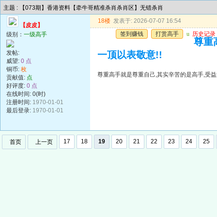
主题 : 【073期】香港资料【牵牛哥精准杀肖杀肖区】无错杀肖
18楼
发表于: 2026-07-07 16:54
【皮皮】
签到赚钱
打赏高手
u
历史记录
级别：
一级高手
尊重
发帖:
一顶以表敬意!!
威望:
0 点
铜币:
枚
尊重高手就是尊重自己,其实辛苦的是高手,受益
贡献值:
点
好评度:
0 点
在线时间: 0(时)
注册时间:
1970-01-01
最后登录:
1970-01-01
17
18
19
20
21
22
23
24
25
首页
上一页