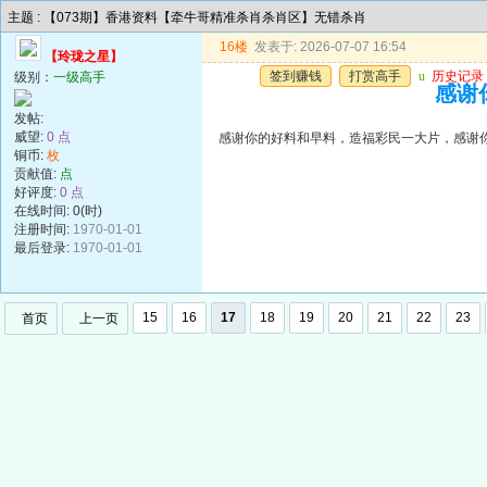
主题 : 【073期】香港资料【牵牛哥精准杀肖杀肖区】无错杀肖
16楼
发表于: 2026-07-07 16:54
【玲珑之星】
签到赚钱
打赏高手
u
历史记录
级别：
一级高手
感谢
发帖:
威望:
0 点
感谢你的好料和早料，造福彩民一大片，感谢
铜币:
枚
贡献值:
点
好评度:
0 点
在线时间: 0(时)
注册时间:
1970-01-01
最后登录:
1970-01-01
15
16
17
18
19
20
21
22
23
首页
上一页