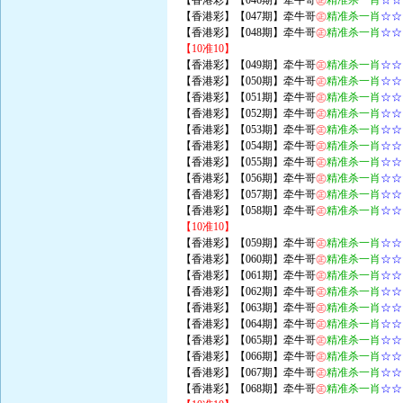
【香港彩】【046期】牵牛哥
㊣
精准杀一肖
☆☆
【香港彩】【047期】牵牛哥
㊣
精准杀一肖
☆☆
【香港彩】【048期】牵牛哥
㊣
精准杀一肖
☆☆
【10准10】
【香港彩】【049期】牵牛哥
㊣
精准杀一肖
☆☆
【香港彩】【050期】牵牛哥
㊣
精准杀一肖
☆☆
【香港彩】【051期】牵牛哥
㊣
精准杀一肖
☆☆
【香港彩】【052期】牵牛哥
㊣
精准杀一肖
☆☆
【香港彩】【053期】牵牛哥
㊣
精准杀一肖
☆☆
【香港彩】【054期】牵牛哥
㊣
精准杀一肖
☆☆
【香港彩】【055期】牵牛哥
㊣
精准杀一肖
☆☆
【香港彩】【056期】牵牛哥
㊣
精准杀一肖
☆☆
【香港彩】【057期】牵牛哥
㊣
精准杀一肖
☆☆
【香港彩】【058期】牵牛哥
㊣
精准杀一肖
☆☆
【10准10】
【香港彩】【059期】牵牛哥
㊣
精准杀一肖
☆☆
【香港彩】【060期】牵牛哥
㊣
精准杀一肖
☆☆
【香港彩】【061期】牵牛哥
㊣
精准杀一肖
☆☆
【香港彩】【062期】牵牛哥
㊣
精准杀一肖
☆☆
【香港彩】【063期】牵牛哥
㊣
精准杀一肖
☆☆
【香港彩】【064期】牵牛哥
㊣
精准杀一肖
☆☆
【香港彩】【065期】牵牛哥
㊣
精准杀一肖
☆☆
【香港彩】【066期】牵牛哥
㊣
精准杀一肖
☆☆
【香港彩】【067期】牵牛哥
㊣
精准杀一肖
☆☆
【香港彩】【068期】牵牛哥
㊣
精准杀一肖
☆☆