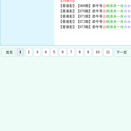
【10准10】
【香港彩】【069期】牵牛哥
㊣
精准杀一肖
☆☆
【香港彩】【070期】牵牛哥
㊣
精准杀一肖
☆☆
【香港彩】【071期】牵牛哥
㊣
精准杀一肖
☆☆
【香港彩】【072期】牵牛哥
㊣
精准杀一肖
☆☆
【香港彩】【073期】牵牛哥
㊣
精准杀一肖
☆☆
1
2
3
4
5
6
7
8
9
10
11
首页
下一页