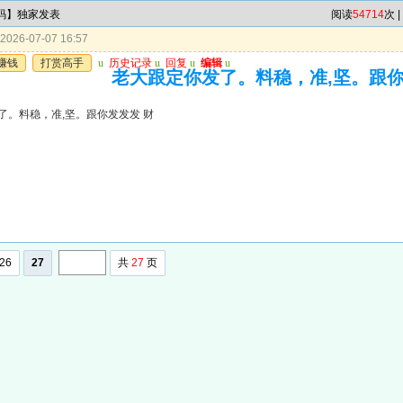
7码】独家发表
阅读
54714
次 |
026-07-07 16:57
赚钱
打赏高手
u
历史记录
u
回复
u
编辑
u
老大跟定你发了。料稳，准,坚。跟你
了。料稳，准,坚。跟你发发发 财
26
27
共
27
页