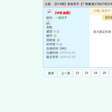
主题 : 【073期】原创高手【广西赌鬼37码37码3
26楼
发表于: 2
【神算.赌霸】
签到
级别：
一级高手
发帖:
威望:
0 点
老大跟定你发
铜币:
枚
贡献值:
点
好评度:
0 点
在线时间: 0(时)
注册时间:
1970-01-01
最后登录:
1970-01-01
22
23
24
25
首页
上一页