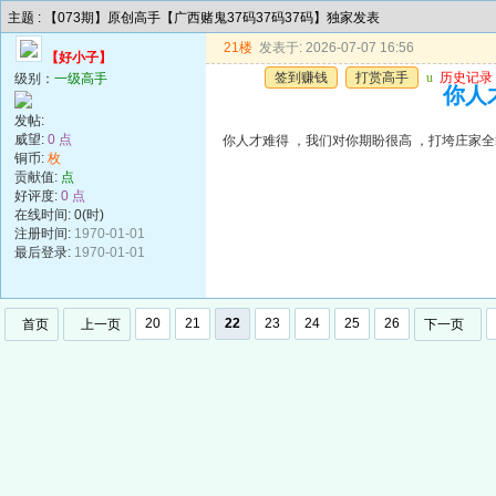
主题 : 【073期】原创高手【广西赌鬼37码37码37码】独家发表
21楼
发表于: 2026-07-07 16:56
【好小子】
签到赚钱
打赏高手
u
历史记录
级别：
一级高手
你人
发帖:
威望:
0 点
你人才难得 ，我们对你期盼很高 ，打垮庄家
铜币:
枚
贡献值:
点
好评度:
0 点
在线时间: 0(时)
注册时间:
1970-01-01
最后登录:
1970-01-01
20
21
22
23
24
25
26
首页
上一页
下一页