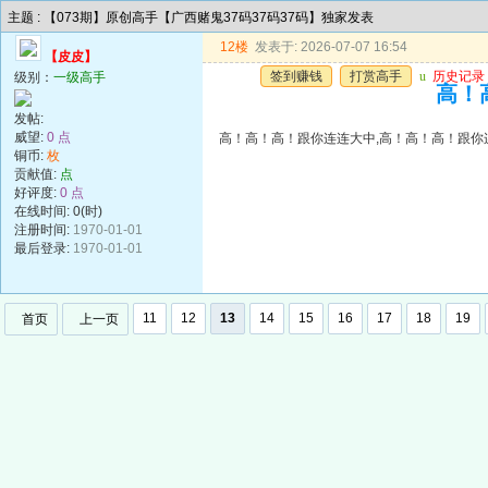
主题 : 【073期】原创高手【广西赌鬼37码37码37码】独家发表
12楼
发表于: 2026-07-07 16:54
【皮皮】
签到赚钱
打赏高手
u
历史记录
级别：
一级高手
高！
发帖:
威望:
0 点
高！高！高！跟你连连大中,高！高！高！跟你
铜币:
枚
贡献值:
点
好评度:
0 点
在线时间: 0(时)
注册时间:
1970-01-01
最后登录:
1970-01-01
11
12
13
14
15
16
17
18
19
首页
上一页