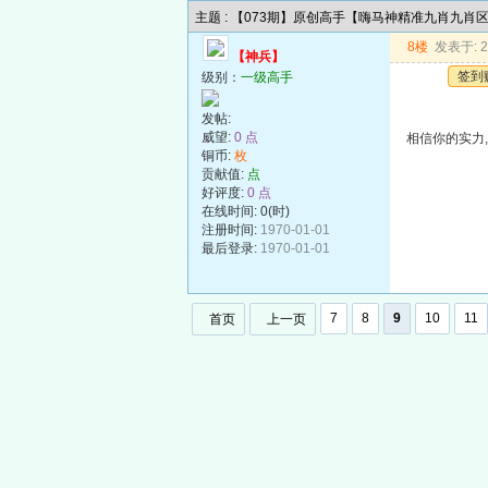
主题 : 【073期】原创高手【嗨马神精准九肖九肖
8楼
发表于: 20
【神兵】
签到
级别：
一级高手
发帖:
威望:
0 点
相信你的实力,
铜币:
枚
贡献值:
点
好评度:
0 点
在线时间: 0(时)
注册时间:
1970-01-01
最后登录:
1970-01-01
7
8
9
10
11
首页
上一页