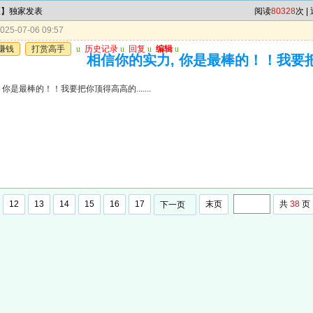
区】独家发表
阅读
80328
次 |
25-07-06 09:57
赚钱
打赏高手
u
历史记录
u
回复
u
编辑
u
相信你的实力, 你是最棒的！！我要把你顶
 你是最棒的！！我要把你顶得高高的.......
12
13
14
15
16
17
末页
共
38
页
下一页