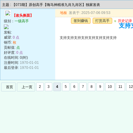
主题 : 【073期】原创高手【嗨马神精准九肖九肖区】独家发表
地板
发表于: 2025-07-06 09:53
【改头换面】
签到赚钱
打赏高手
u
历史记录
级别：
一级高手
支持
发帖:
威望:
0 点
支持支持支持支持支持支持支持支持
铜币:
枚
贡献值:
点
好评度:
0 点
在线时间: 0(时)
注册时间:
1970-01-01
最后登录:
1970-01-01
2
3
4
5
6
7
8
9
10
11
12
首页
上一页