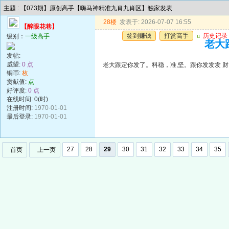
主题 : 【073期】原创高手【嗨马神精准九肖九肖区】独家发表
28楼
发表于: 2026-07-07 16:55
【醉眼花巷】
签到赚钱
打赏高手
u
历史记录
级别：
一级高手
老大
发帖:
威望:
0 点
老大跟定你发了。料稳，准,坚。跟你发发发 财
铜币:
枚
贡献值:
点
好评度:
0 点
在线时间: 0(时)
注册时间:
1970-01-01
最后登录:
1970-01-01
27
28
29
30
31
32
33
34
35
首页
上一页