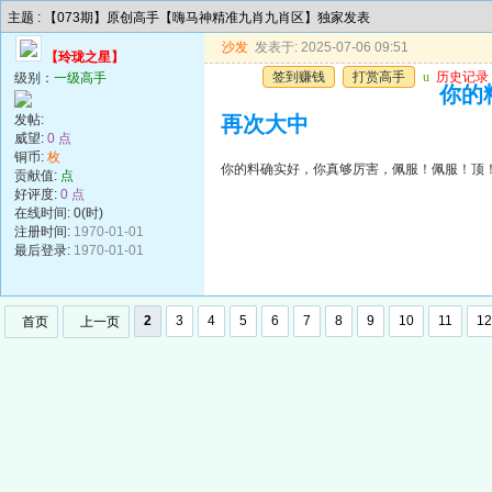
主题 : 【073期】原创高手【嗨马神精准九肖九肖区】独家发表
沙发
发表于: 2025-07-06 09:51
【玲珑之星】
签到赚钱
打赏高手
u
历史记录
级别：
一级高手
你的
发帖:
再次大中
威望:
0 点
铜币:
枚
你的料确实好，你真够厉害，佩服！佩服！顶
贡献值:
点
好评度:
0 点
在线时间: 0(时)
注册时间:
1970-01-01
最后登录:
1970-01-01
2
3
4
5
6
7
8
9
10
11
12
首页
上一页