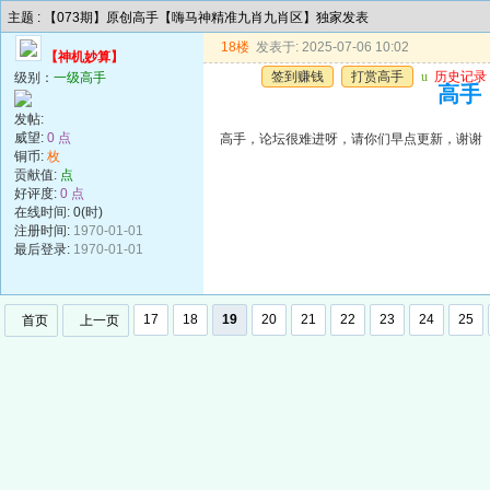
主题 : 【073期】原创高手【嗨马神精准九肖九肖区】独家发表
18楼
发表于: 2025-07-06 10:02
【神机妙算】
签到赚钱
打赏高手
u
历史记录
级别：
一级高手
高手
发帖:
威望:
0 点
高手，论坛很难进呀，请你们早点更新，谢谢
铜币:
枚
贡献值:
点
好评度:
0 点
在线时间: 0(时)
注册时间:
1970-01-01
最后登录:
1970-01-01
17
18
19
20
21
22
23
24
25
首页
上一页