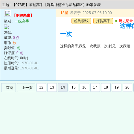
主题 : 【073期】原创高手【嗨马神精准九肖九肖区】独家发表
13楼
发表于: 2025-07-06 10:00
【把握未来】
签到赚钱
打赏高手
u
历史记录
级别：
一级高手
这样
发帖:
一次
威望:
0 点
铜币:
枚
这样的高手,我见一次我顶一次,我见一次我顶一
贡献值:
点
好评度:
0 点
在线时间: 0(时)
注册时间:
1970-01-01
最后登录:
1970-01-01
12
13
14
15
16
17
18
19
20
首页
上一页