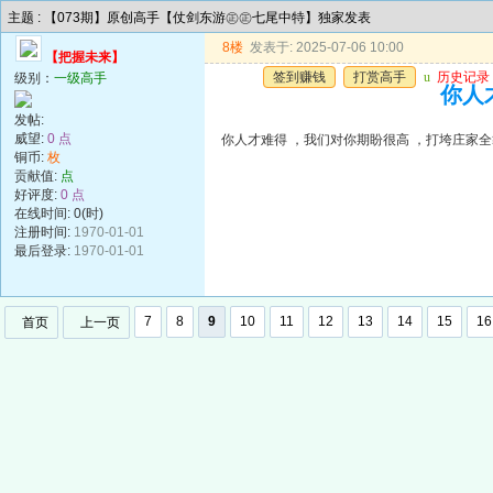
主题 : 【073期】原创高手【仗剑东游㊣㊣七尾中特】独家发表
8楼
发表于: 2025-07-06 10:00
【把握未来】
签到赚钱
打赏高手
u
历史记录
级别：
一级高手
你人
发帖:
威望:
0 点
你人才难得 ，我们对你期盼很高 ，打垮庄家
铜币:
枚
贡献值:
点
好评度:
0 点
在线时间: 0(时)
注册时间:
1970-01-01
最后登录:
1970-01-01
7
8
9
10
11
12
13
14
15
16
首页
上一页