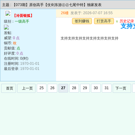
主题 : 【073期】原创高手【仗剑东游㊣㊣七尾中特】独家发表
26楼
发表于: 2026-07-07 16:55
【冷面银狐】
签到赚钱
打赏高手
u
历史记录
级别：
一级高手
支持
发帖:
威望:
0 点
支持支持支持支持支持支持支持支持
铜币:
枚
贡献值:
点
好评度:
0 点
在线时间: 0(时)
注册时间:
1970-01-01
最后登录:
1970-01-01
25
26
27
28
29
30
31
首页
上一页
下一页