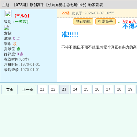
主题 : 【073期】原创高手【仗剑东游㊣㊣七尾中特】独家发表
22楼
发表于: 2026-07-07 16:55
【平凡心】
签到赚钱
打赏高手
u
历史记录
级别：
一级高手
不得
发帖:
准!!!!!
威望:
0 点
铜币:
枚
不得不佩服,不顶不舒服,你是个真正有实力的高手,
贡献值:
点
好评度:
0 点
在线时间: 0(时)
注册时间:
1970-01-01
最后登录:
1970-01-01
21
22
23
24
25
26
27
28
29
首页
上一页