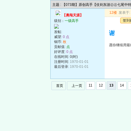
主题 : 【073期】原创高手【仗剑东游㊣㊣七尾中
12楼
发表于: 2
【勇闯天涯】
签到
级别：
一级高手
发帖:
谢
威望:
0 点
铜币:
枚
愿你继续用最
贡献值:
点
好评度:
0 点
在线时间: 0(时)
注册时间:
1970-01-01
最后登录:
1970-01-01
11
12
13
14
首页
上一页