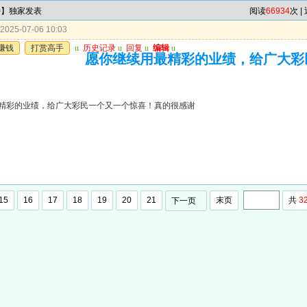
特】独家发表
阅读
66934
次 |
025-07-06 10:03
赚钱
打赏高手
u
历史记录
u
回复
u
编辑
u
愿你继续用最精彩的业绩，给广大彩
精彩的业绩，给广大彩民一个又一个惊喜！真的很感谢
15
16
17
18
19
20
21
末页
共
3
下一页