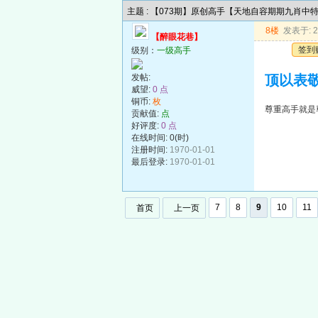
主题 : 【073期】原创高手【天地自容期期九肖中
8楼
发表于: 20
【醉眼花巷】
签到
级别：
一级高手
发帖:
顶以表敬
威望:
0 点
铜币:
枚
尊重高手就是
贡献值:
点
好评度:
0 点
在线时间: 0(时)
注册时间:
1970-01-01
最后登录:
1970-01-01
7
8
9
10
11
首页
上一页