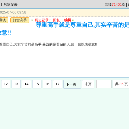
特】独家发表
阅读
71401
次 |
25-07-06 09:58
赚钱
打赏高手
u
历史记录
u
回复
u
编辑
u
尊重高手就是尊重自己,其实辛苦的是
意!!
尊重自己,其实辛苦的是高手,受益的是看贴的人.顶一顶以表敬意!!
12
13
14
15
16
17
末页
共
35
页
下一页