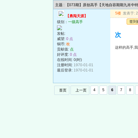
主题 : 【073期】原创高手【天地自容期期九肖中
5楼
发表于: 20
【勇闯天涯】
签到
级别：
一级高手
发帖:
次
威望:
0 点
铜币:
枚
这样的高手,
贡献值:
点
好评度:
0 点
在线时间: 0(时)
注册时间:
1970-01-01
最后登录:
1970-01-01
4
5
6
7
8
首页
上一页