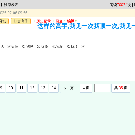
特】独家发表
阅读
70074
次 |
25-07-06 09:56
赚钱
打赏高手
u
历史记录
u
回复
u
编辑
u
这样的高手,我见一次我顶一次,我见
我见一次我顶一次,我见一次我顶一次,我见一次我顶一次
9
10
11
12
13
14
末页
共
35
页
下一页