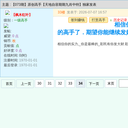
主题 : 【073期】原创高手【天地自容期期九肖中特】独家发表
33楼
发表于: 2026-07-07 16:57
【枫木红叶】
签到赚钱
打赏高手
u
历史记录
级别：
一级高手
相信
发帖:
的高手了．期望你能继续发
威望:
0 点
铜币:
枚
相信你的实力,_你是最棒的_彩民有你发大财
贡献值:
点
好评度:
0 点
在线时间: 0(时)
注册时间:
1970-01-01
最后登录:
1970-01-01
30
31
32
33
34
末页
首页
上一页
下一页