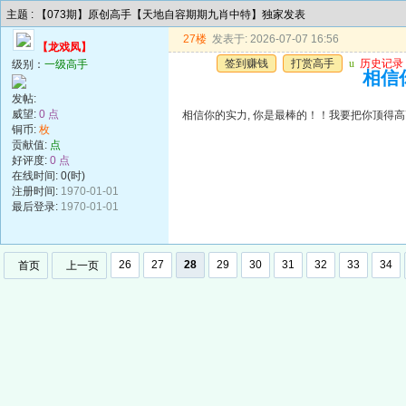
主题 : 【073期】原创高手【天地自容期期九肖中特】独家发表
27楼
发表于: 2026-07-07 16:56
【龙戏凤】
签到赚钱
打赏高手
u
历史记录
级别：
一级高手
相信你
发帖:
威望:
0 点
相信你的实力, 你是最棒的！！我要把你顶得高高的..
铜币:
枚
贡献值:
点
好评度:
0 点
在线时间: 0(时)
注册时间:
1970-01-01
最后登录:
1970-01-01
26
27
28
29
30
31
32
33
34
首页
上一页