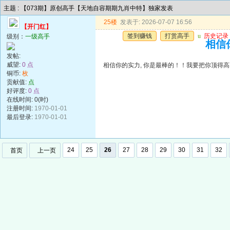
主题 : 【073期】原创高手【天地自容期期九肖中特】独家发表
25楼
发表于: 2026-07-07 16:56
【开门红】
签到赚钱
打赏高手
u
历史记录
级别：
一级高手
相信你
发帖:
威望:
0 点
相信你的实力, 你是最棒的！！我要把你顶得高高的..
铜币:
枚
贡献值:
点
好评度:
0 点
在线时间: 0(时)
注册时间:
1970-01-01
最后登录:
1970-01-01
24
25
26
27
28
29
30
31
32
首页
上一页