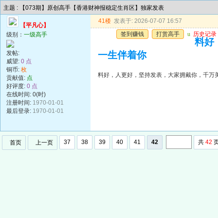
主题 : 【073期】原创高手【香港财神报稳定生肖区】独家发表
41楼
发表于: 2026-07-07 16:57
【平凡心】
签到赚钱
打赏高手
u
历史记录
级别：
一级高手
料好
发帖:
一生伴着你
威望:
0 点
铜币:
枚
料好，人更好，坚持发表，大家拥戴你，千万
贡献值:
点
好评度:
0 点
在线时间: 0(时)
注册时间:
1970-01-01
最后登录:
1970-01-01
37
38
39
40
41
42
共
42
首页
上一页