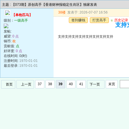
主题 : 【073期】原创高手【香港财神报稳定生肖区】独家发表
38楼
发表于: 2026-07-07 16:56
【单枪匹马】
签到赚钱
打赏高手
u
历史记录
级别：
一级高手
支持
发帖:
威望:
0 点
支持支持支持支持支持支持支持支持
铜币:
枚
贡献值:
点
好评度:
0 点
在线时间: 0(时)
注册时间:
1970-01-01
最后登录:
1970-01-01
37
38
39
40
41
末页
首页
上一页
下一页