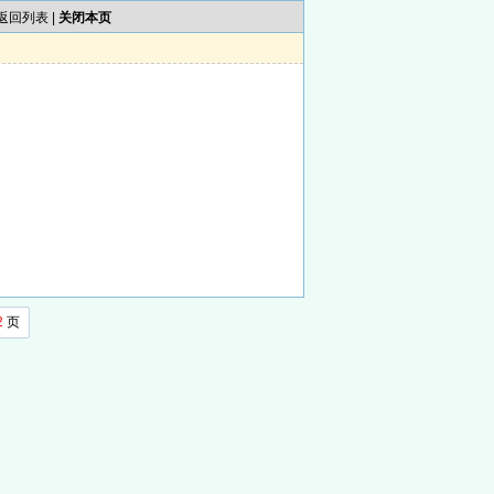
返回列表
|
关闭本页
2
页