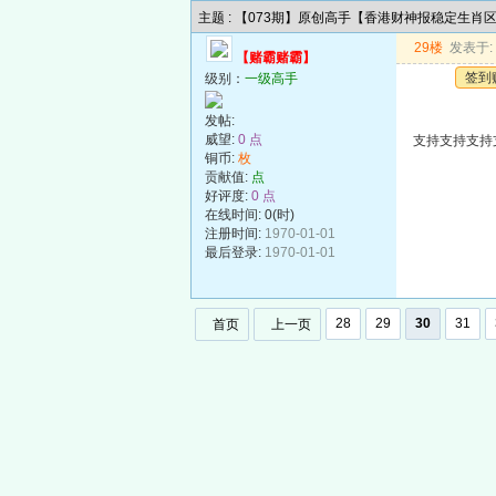
主题 : 【073期】原创高手【香港财神报稳定生肖
29楼
发表于: 2
【赌霸赌霸】
签到
级别：
一级高手
发帖:
威望:
0 点
支持支持支持
铜币:
枚
贡献值:
点
好评度:
0 点
在线时间: 0(时)
注册时间:
1970-01-01
最后登录:
1970-01-01
28
29
30
31
首页
上一页