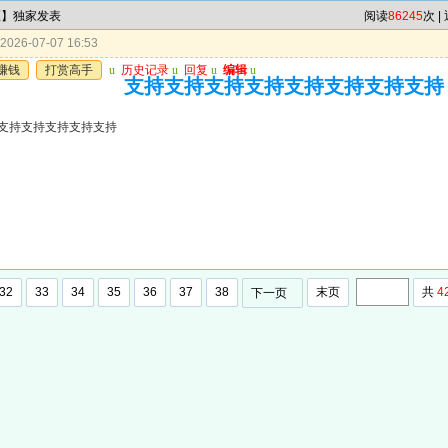
区】独家发表
阅读
86245
次 |
026-07-07 16:53
赚钱
打赏高手
u
历史记录
u
回复
u
编辑
u
支持支持支持支持支持支持支持支持
支持支持支持支持支持
32
33
34
35
36
37
38
末页
共
4
下一页