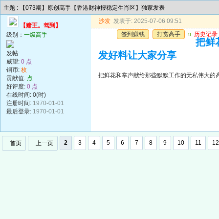
主题 : 【073期】原创高手【香港财神报稳定生肖区】独家发表
沙发
发表于: 2025-07-06 09:51
【赌王。驾到】
签到赚钱
打赏高手
u
历史记录
级别：
一级高手
把鲜
发帖:
发好料让大家分享
威望:
0 点
铜币:
枚
把鲜花和掌声献给那些默默工作的无私伟大的
贡献值:
点
好评度:
0 点
在线时间: 0(时)
注册时间:
1970-01-01
最后登录:
1970-01-01
2
3
4
5
6
7
8
9
10
11
12
首页
上一页