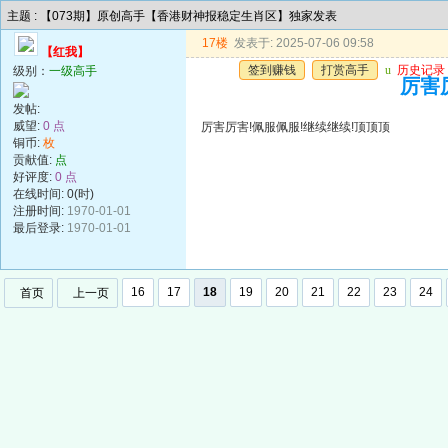
主题 : 【073期】原创高手【香港财神报稳定生肖区】独家发表
17楼
发表于: 2025-07-06 09:58
【红我】
签到赚钱
打赏高手
u
历史记录
级别：
一级高手
厉害
发帖:
威望:
0 点
厉害厉害!佩服佩服!继续继续!顶顶顶
铜币:
枚
贡献值:
点
好评度:
0 点
在线时间: 0(时)
注册时间:
1970-01-01
最后登录:
1970-01-01
16
17
18
19
20
21
22
23
24
首页
上一页