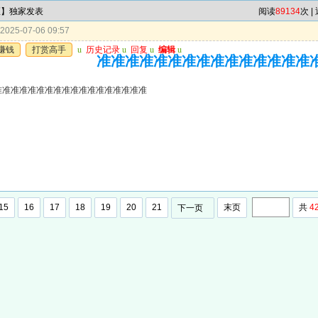
区】独家发表
阅读
89134
次 |
025-07-06 09:57
赚钱
打赏高手
u
历史记录
u
回复
u
编辑
u
准准准准准准准准准准准准准准准
准准准准准准准准准准准准准准准准准
15
16
17
18
19
20
21
末页
共
4
下一页