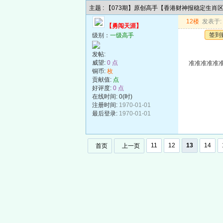
主题 : 【073期】原创高手【香港财神报稳定生肖
12楼
发表于: 2
【勇闯天涯】
签到
级别：
一级高手
发帖:
威望:
0 点
准准准准准准
铜币:
枚
贡献值:
点
好评度:
0 点
在线时间: 0(时)
注册时间:
1970-01-01
最后登录:
1970-01-01
11
12
13
14
首页
上一页