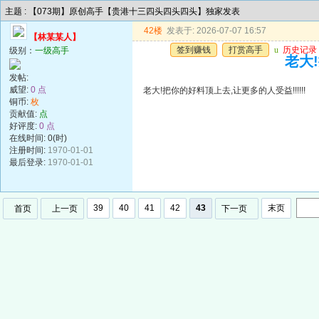
主题 : 【073期】原创高手【贵港十三四头四头四头】独家发表
42楼
发表于: 2026-07-07 16:57
【林某某人】
签到赚钱
打赏高手
u
历史记录
级别：
一级高手
老大!
发帖:
威望:
0 点
老大!把你的好料顶上去,让更多的人受益!!!!!!
铜币:
枚
贡献值:
点
好评度:
0 点
在线时间: 0(时)
注册时间:
1970-01-01
最后登录:
1970-01-01
39
40
41
42
43
末页
首页
上一页
下一页