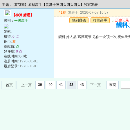
主题 : 【073期】原创高手【贵港十三四头四头四头】独家发表
41楼
发表于: 2026-07-07 16:57
【神算.赌霸】
签到赚钱
打赏高手
u
历史记录
级别：
一级高手
靓料
发帖:
威望:
0 点
靓料.好人品.高风亮节.见你一次顶一次.祝你天
铜币:
枚
贡献值:
点
好评度:
0 点
在线时间: 0(时)
注册时间:
1970-01-01
最后登录:
1970-01-01
39
40
41
42
43
末页
首页
上一页
下一页