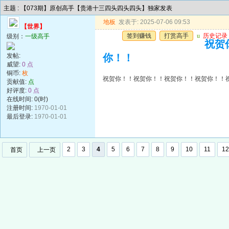
主题 : 【073期】原创高手【贵港十三四头四头四头】独家发表
地板
发表于: 2025-07-06 09:53
【世界】
签到赚钱
打赏高手
u
历史记录
级别：
一级高手
祝贺
发帖:
你！！
威望:
0 点
铜币:
枚
祝贺你！！祝贺你！！祝贺你！！祝贺你！！
贡献值:
点
好评度:
0 点
在线时间: 0(时)
注册时间:
1970-01-01
最后登录:
1970-01-01
2
3
4
5
6
7
8
9
10
11
12
首页
上一页