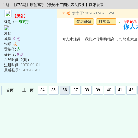
主题 : 【073期】原创高手【贵港十三四头四头四头】独家发表
35楼
发表于: 2026-07-07 16:56
【濟公】
签到赚钱
打赏高手
u
历史记录
级别：
一级高手
你人
发帖:
威望:
0 点
你人才难得 ，我们对你期盼很高 ，打垮庄家
铜币:
枚
贡献值:
点
好评度:
0 点
在线时间: 0(时)
注册时间:
1970-01-01
最后登录:
1970-01-01
34
35
36
37
38
39
40
41
42
首页
上一页