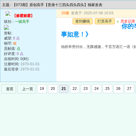
主题 : 【073期】原创高手【贵港十三四头四头四头】独家发表
20楼
发表于: 2025-07-06 10:03
【赌霸赌霸】
签到赚钱
打赏高手
u
历史记录
级别：
一级高手
你的
发帖:
事如意！》
威望:
0 点
铜币:
枚
你的辛劳付出，无限感激，千言万语汇一语《
贡献值:
点
好评度:
0 点
在线时间: 0(时)
注册时间:
1970-01-01
最后登录:
1970-01-01
19
20
21
22
23
24
25
26
27
首页
上一页