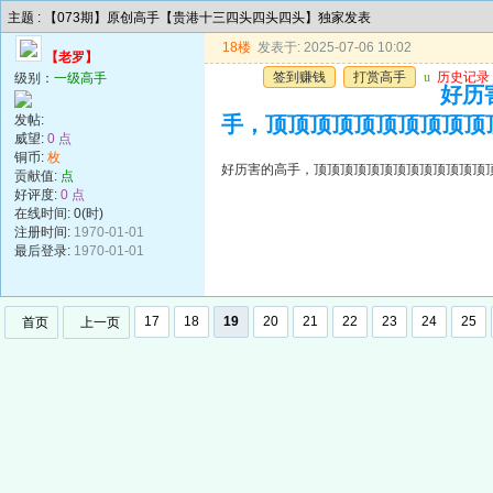
主题 : 【073期】原创高手【贵港十三四头四头四头】独家发表
18楼
发表于: 2025-07-06 10:02
【老罗】
签到赚钱
打赏高手
u
历史记录
级别：
一级高手
好历
发帖:
手，顶顶顶顶顶顶顶顶顶顶
威望:
0 点
铜币:
枚
好历害的高手，顶顶顶顶顶顶顶顶顶顶顶顶顶
贡献值:
点
好评度:
0 点
在线时间: 0(时)
注册时间:
1970-01-01
最后登录:
1970-01-01
17
18
19
20
21
22
23
24
25
首页
上一页