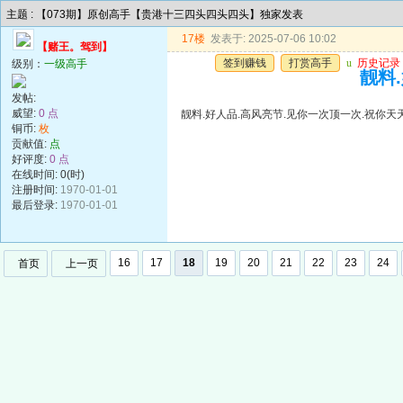
主题 : 【073期】原创高手【贵港十三四头四头四头】独家发表
17楼
发表于: 2025-07-06 10:02
【赌王。驾到】
签到赚钱
打赏高手
u
历史记录
级别：
一级高手
靓料
发帖:
威望:
0 点
靓料.好人品.高风亮节.见你一次顶一次.祝你天
铜币:
枚
贡献值:
点
好评度:
0 点
在线时间: 0(时)
注册时间:
1970-01-01
最后登录:
1970-01-01
16
17
18
19
20
21
22
23
24
首页
上一页