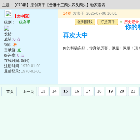
主题 : 【073期】原创高手【贵港十三四头四头四头】独家发表
14楼
发表于: 2025-07-06 10:01
【龙中国】
签到赚钱
打赏高手
u
历史记录
级别：
一级高手
你的
发帖:
再次大中
威望:
0 点
铜币:
枚
你的料确实好，你真够厉害，佩服！佩服！顶
贡献值:
点
好评度:
0 点
在线时间: 0(时)
注册时间:
1970-01-01
最后登录:
1970-01-01
13
14
15
16
17
18
19
20
21
首页
上一页