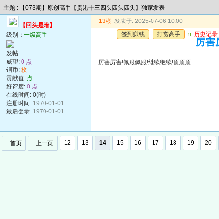
主题 : 【073期】原创高手【贵港十三四头四头四头】独家发表
13楼
发表于: 2025-07-06 10:00
【回头是暗】
签到赚钱
打赏高手
u
历史记录
级别：
一级高手
厉害
发帖:
威望:
0 点
厉害厉害!佩服佩服!继续继续!顶顶顶
铜币:
枚
贡献值:
点
好评度:
0 点
在线时间: 0(时)
注册时间:
1970-01-01
最后登录:
1970-01-01
12
13
14
15
16
17
18
19
20
首页
上一页