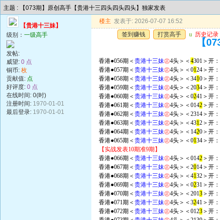
主题 : 【073期】原创高手【贵港十三四头四头四头】独家发表
楼主
发表于: 2026-07-07 16:52
【贵港十三妹】
签到赚钱
打赏高手
u
历史记录
级别：
一级高手
【0
发帖:
香港●056期＜
贵港十三妹
㊣
4头＞＜
4
301＞开：
威望:
0 点
香港●057期＜
贵港十三妹
㊣
4头＞＜0
1
24＞开：
铜币:
枚
贡献值:
点
香港●058期＜
贵港十三妹
㊣
4头＞＜34
1
0＞开：
好评度:
0 点
香港●059期＜
贵港十三妹
㊣
4头＞＜20
3
4＞开：
在线时间: 0(时)
香港●060期＜
贵港十三妹
㊣
4头＞＜0
2
41＞开：
注册时间:
1970-01-01
香港●061期＜
贵港十三妹
㊣
4头＞＜014
2
＞开：2
最后登录:
1970-01-01
香港●062期＜
贵港十三妹
㊣
4头＞＜2314＞开：
香港●063期＜
贵港十三妹
㊣
4头＞＜43
1
2＞开：
香港●064期＜
贵港十三妹
㊣
4头＞＜14
2
0＞开：
香港●065期＜
贵港十三妹
㊣
4头＞＜0
1
34＞开：
【实战发表10期准9期】
香港●066期＜
贵港十三妹
㊣
4头＞＜014
2
＞开：2
香港●067期＜
贵港十三妹
㊣
4头＞＜2
0
14＞开：
香港●068期＜
贵港十三妹
㊣
4头＞＜4
1
32＞开：
香港●069期＜
贵港十三妹
㊣
4头＞＜0
2
31＞开：
香港●070期＜
贵港十三妹
㊣
4头＞＜201
3
＞开：3
香港●071期＜
贵港十三妹
㊣
4头＞＜3
2
41＞开：
香港●072期＜
贵港十三妹
㊣
4头＞＜012
3
＞开：3