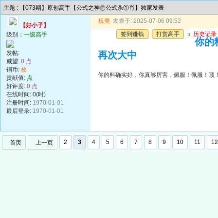
主题 : 【073期】原创高手【公式之神㊣公式杀①肖】独家发表
板凳
发表于: 2025-07-06 09:52
【好小子】
签到赚钱
打赏高手
u
历史记录
级别：
一级高手
你的
发帖:
再次大中
威望:
0 点
铜币:
枚
你的料确实好，你真够厉害，佩服！佩服！顶
贡献值:
点
好评度:
0 点
在线时间: 0(时)
注册时间:
1970-01-01
最后登录:
1970-01-01
2
3
4
5
6
7
8
9
10
11
12
首页
上一页