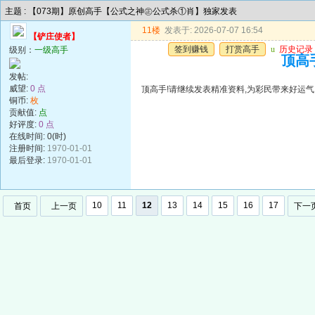
主题 : 【073期】原创高手【公式之神㊣公式杀①肖】独家发表
11楼
发表于: 2026-07-07 16:54
【铲庄使者】
签到赚钱
打赏高手
u
历史记录
级别：
一级高手
顶高手
发帖:
威望:
0 点
顶高手!请继续发表精准资料,为彩民带来好运气!谢谢!!
铜币:
枚
贡献值:
点
好评度:
0 点
在线时间: 0(时)
注册时间:
1970-01-01
最后登录:
1970-01-01
10
11
12
13
14
15
16
17
首页
上一页
下一