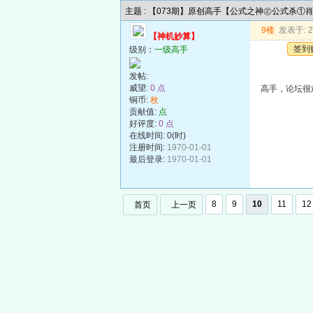
主题 : 【073期】原创高手【公式之神㊣公式杀①
9楼
发表于: 20
【神机妙算】
签到
级别：
一级高手
发帖:
威望:
0 点
高手，论坛很
铜币:
枚
贡献值:
点
好评度:
0 点
在线时间: 0(时)
注册时间:
1970-01-01
最后登录:
1970-01-01
8
9
10
11
12
首页
上一页