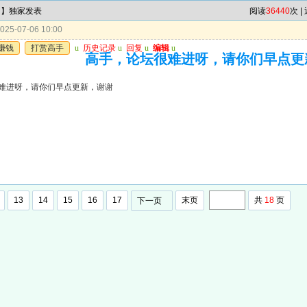
肖】独家发表
阅读
36440
次 |
25-07-06 10:00
赚钱
打赏高手
u
历史记录
u
回复
u
编辑
u
高手，论坛很难进呀，请你们早点更
难进呀，请你们早点更新，谢谢
13
14
15
16
17
末页
共
18
页
下一页