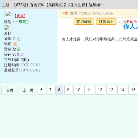
主题 : 【073期】香港资料【风雨彩虹公式生肖生肖】连续爆中
7楼
发表于: 2025-07-06 09:56
【皮皮】
签到赚钱
打赏高手
u
历史记录
级别：
一级高手
你人
发帖:
威望:
0 点
你人才难得 ，我们对你期盼很高 ，打垮庄家
铜币:
枚
贡献值:
点
好评度:
0 点
在线时间: 0(时)
注册时间:
1970-01-01
最后登录:
1970-01-01
6
7
8
9
10
11
12
13
14
15
首页
上一页