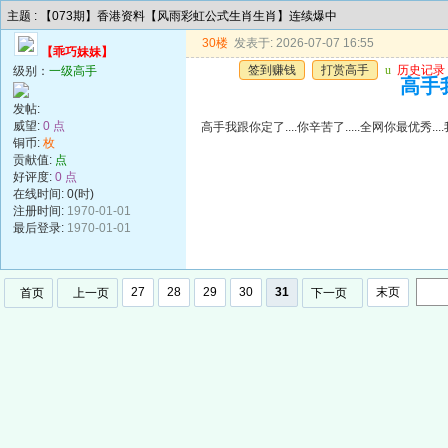
主题 : 【073期】香港资料【风雨彩虹公式生肖生肖】连续爆中
30楼
发表于: 2026-07-07 16:55
【乖巧妹妹】
签到赚钱
打赏高手
u
历史记录
级别：
一级高手
高手我
发帖:
威望:
0 点
高手我跟你定了....你辛苦了.....全网你最优秀..
铜币:
枚
贡献值:
点
好评度:
0 点
在线时间: 0(时)
注册时间:
1970-01-01
最后登录:
1970-01-01
27
28
29
30
31
末页
首页
上一页
下一页