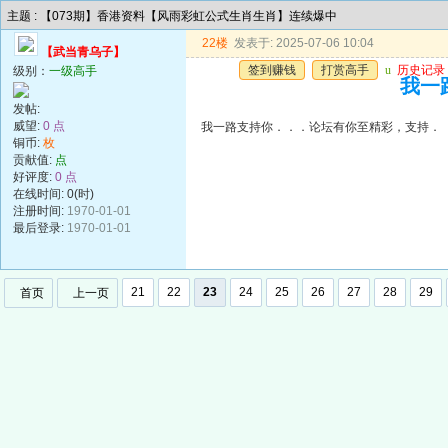
主题 : 【073期】香港资料【风雨彩虹公式生肖生肖】连续爆中
22楼
发表于: 2025-07-06 10:04
【武当青乌子】
签到赚钱
打赏高手
u
历史记录
级别：
一级高手
我一
发帖:
威望:
0 点
我一路支持你．．．论坛有你至精彩，支持．
铜币:
枚
贡献值:
点
好评度:
0 点
在线时间: 0(时)
注册时间:
1970-01-01
最后登录:
1970-01-01
21
22
23
24
25
26
27
28
29
首页
上一页