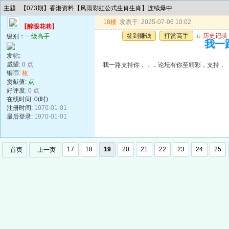
主题 : 【073期】香港资料【风雨彩虹公式生肖生肖】连续爆中
18楼
发表于: 2025-07-06 10:02
【醉眼花巷】
签到赚钱
打赏高手
u
历史记录
级别：
一级高手
我一
发帖:
威望:
0 点
我一路支持你．．．论坛有你至精彩，支持．
铜币:
枚
贡献值:
点
好评度:
0 点
在线时间: 0(时)
注册时间:
1970-01-01
最后登录:
1970-01-01
17
18
19
20
21
22
23
24
25
首页
上一页