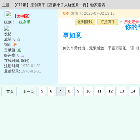
主题 : 【071期】原创高手【富豪小子火烧图杀一肖】独家发表
6楼
发表于: 2026-07-02 13:15
【龙中国】
签到赚钱
打赏高手
u
历史记录
级别：
一级高手
你的
发帖:
事如意
威望:
0 点
铜币:
枚
你的辛劳付出，无限感激，千言万语汇一语《
贡献值:
点
好评度:
0 点
在线时间: 0(时)
注册时间:
1970-01-01
最后登录:
1970-01-01
5
6
7
8
9
10
11
12
13
14
首页
上一页