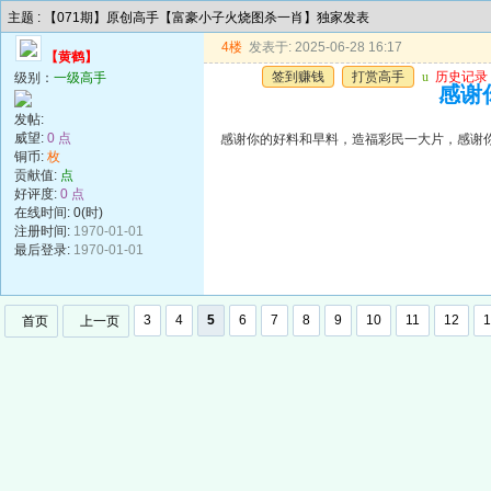
主题 : 【071期】原创高手【富豪小子火烧图杀一肖】独家发表
4楼
发表于: 2025-06-28 16:17
【黄鹤】
签到赚钱
打赏高手
u
历史记录
级别：
一级高手
感谢
发帖:
威望:
0 点
感谢你的好料和早料，造福彩民一大片，感谢
铜币:
枚
贡献值:
点
好评度:
0 点
在线时间: 0(时)
注册时间:
1970-01-01
最后登录:
1970-01-01
3
4
5
6
7
8
9
10
11
12
1
首页
上一页